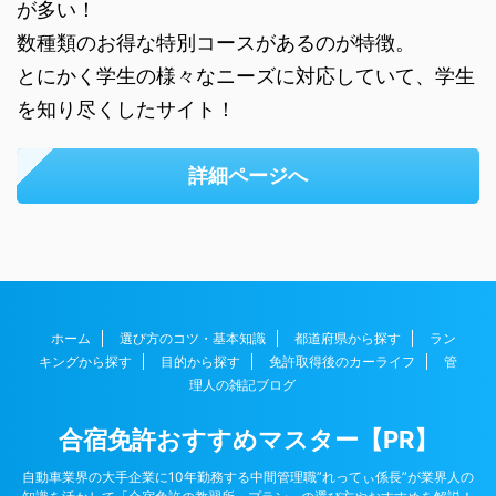
が多い！
数種類のお得な特別コースがあるのが特徴。
とにかく学生の様々なニーズに対応していて、学生
を知り尽くしたサイト！
詳細ページへ
ホーム
選び方のコツ・基本知識
都道府県から探す
ラン
キングから探す
目的から探す
免許取得後のカーライフ
管
理人の雑記ブログ
合宿免許おすすめマスター【PR】
自動車業界の大手企業に10年勤務する中間管理職”れってぃ係長”が業界人の