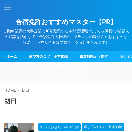
合宿免許おすすめマスター【PR】
自動車業界の大手企業に10年勤務する中間管理職”れってぃ係長”が業界人
の知識を活かして「合宿免許の教習所・プラン」の選び方やおすすめを
解説！（※本サイトはプロモーションを含みます）
ホーム
選び方のコツ・基本知識
都道府県から探す
ランキ
お問い合わせフォーム
サイトマップ
プライバシーポリシー
HOME
>
初日
初日
知っておきたい基本知識
選び方のコツ・基本知識