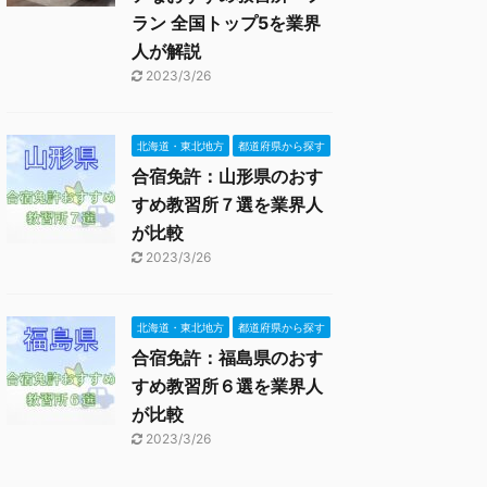
ラン 全国トップ5を業界
人が解説
2023/3/26
北海道・東北地方
都道府県から探す
合宿免許：山形県のおす
すめ教習所７選を業界人
が比較
2023/3/26
北海道・東北地方
都道府県から探す
合宿免許：福島県のおす
すめ教習所６選を業界人
が比較
2023/3/26