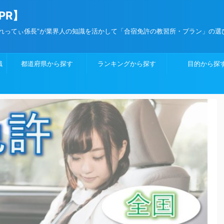
PR】
”れってぃ係長”が業界人の知識を活かして「合宿免許の教習所・プラン」の選
識
都道府県から探す
ランキングから探す
目的から探