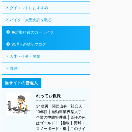
ダイエットにおすすめ
バイク・大型免許を取る
免許取得後のカーライフ
管理人の雑記ブログ
人生・仕事・副業
野球
当サイトの管理人
れってぃ係長
34歳男 | 関西出身 | 社会人
13年目 | 自動車業界某大手
企業の中間管理職 | 免許の色
はゴールド | 【趣味】野球・
スノーボード・車 | このサイ