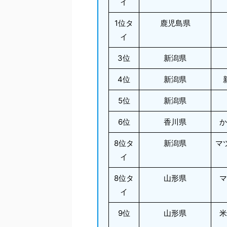
イ
1位タ
鹿児島県
イ
3位
新潟県
4位
新潟県
5位
新潟県
6位
香川県
か
8位タ
新潟県
マ
イ
8位タ
山形県
マ
イ
9位
山形県
米