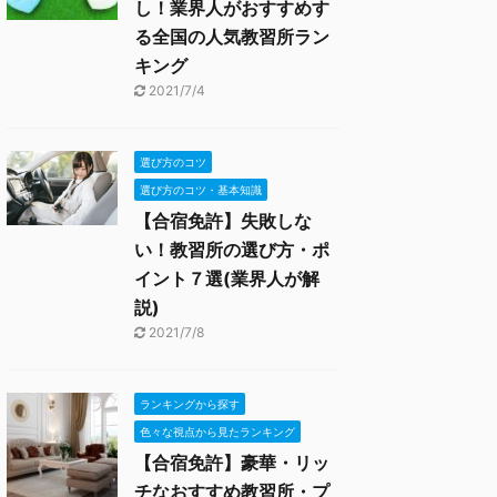
し！業界人がおすすめす
る全国の人気教習所ラン
キング
2021/7/4
選び方のコツ
選び方のコツ・基本知識
【合宿免許】失敗しな
い！教習所の選び方・ポ
イント７選(業界人が解
説)
2021/7/8
ランキングから探す
色々な視点から見たランキング
【合宿免許】豪華・リッ
チなおすすめ教習所・プ