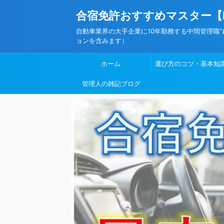
合宿免許おすすめマスター【
自動車業界の大手企業に10年勤務する中間管理職
ョンを含みます）
ホーム
選び方のコツ・基本知
管理人の雑記ブログ