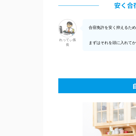
安く合
合宿免許を安く抑えるため
れってぃ係
まずはそれを頭に入れてか
長