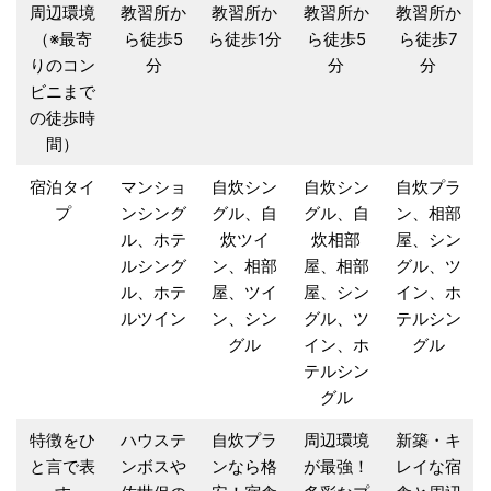
周辺環境
教習所か
教習所か
教習所か
教習所か
（※最寄
ら徒歩5
ら徒歩1分
ら徒歩5
ら徒歩7
りのコン
分
分
分
ビニまで
の徒歩時
間）
宿泊タイ
マンショ
自炊シン
自炊シン
自炊プラ
プ
ンシング
グル、自
グル、自
ン、相部
ル、ホテ
炊ツイ
炊相部
屋、シン
ルシング
ン、相部
屋、相部
グル、ツ
ル、ホテ
屋、ツイ
屋、シン
イン、ホ
ルツイン
ン、シン
グル、ツ
テルシン
グル
イン、ホ
グル
テルシン
グル
特徴をひ
ハウステ
自炊プラ
周辺環境
新築・キ
と言で表
ンボスや
ンなら格
が最強！
レイな宿