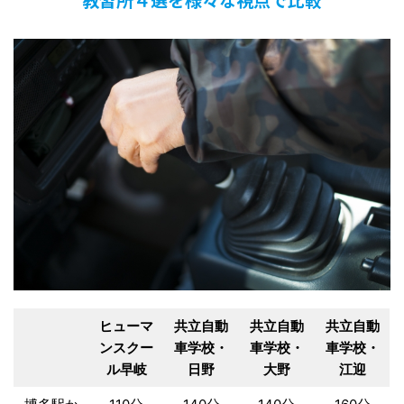
ヒューマ
共立自動
共立自動
共立自動
ンスクー
車学校・
車学校・
車学校・
ル早岐
日野
大野
江迎