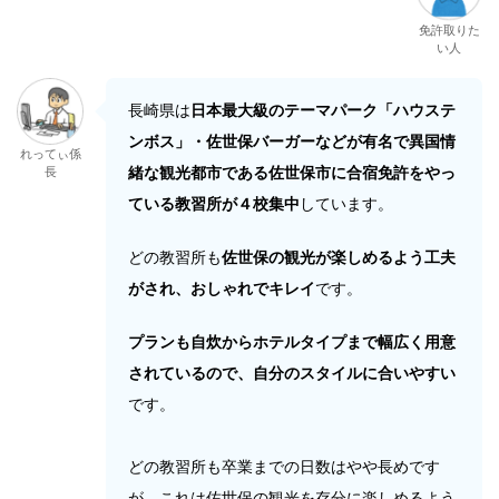
免許取りた
い人
長崎県は
日本最大級のテーマパーク「ハウステ
ンボス」・佐世保バーガーなどが有名で異国情
れってぃ係
緒な観光都市である佐世保市に合宿免許をやっ
長
ている教習所が４校集中
しています。
どの教習所も
佐世保の観光が楽しめるよう工夫
がされ、おしゃれでキレイ
です。
プランも自炊からホテルタイプまで幅広く用意
されているので、自分のスタイルに合いやすい
です。
どの教習所も卒業までの日数はやや長めです
が、これは佐世保の観光を存分に楽しめるよう