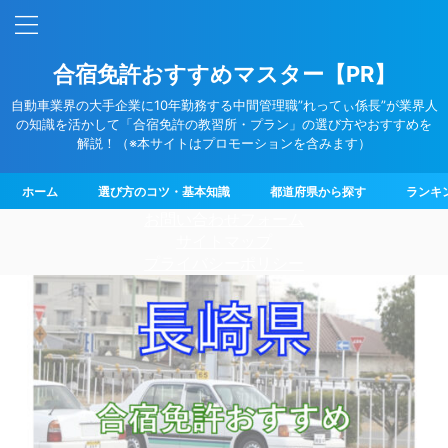
合宿免許おすすめマスター【PR】
自動車業界の大手企業に10年勤務する中間管理職”れってぃ係長”が業界人
の知識を活かして「合宿免許の教習所・プラン」の選び方やおすすめを
解説！（※本サイトはプロモーションを含みます）
ホーム
選び方のコツ・基本知識
都道府県から探す
ランキ
お問い合わせフォーム
サイトマップ
プライバシーポリシー