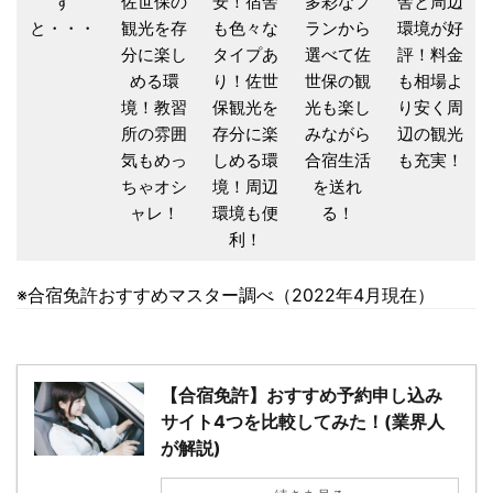
す
佐世保の
安！宿舎
多彩なプ
舎と周辺
と・・・
観光を存
も色々な
ランから
環境が好
分に楽し
タイプあ
選べて佐
評！料金
める環
り！佐世
世保の観
も相場よ
境！教習
保観光を
光も楽し
り安く周
所の雰囲
存分に楽
みながら
辺の観光
気もめっ
しめる環
合宿生活
も充実！
ちゃオシ
境！周辺
を送れ
ャレ！
環境も便
る！
利！
※合宿免許おすすめマスター調べ（2022年4月現在）
【合宿免許】おすすめ予約申し込み
サイト4つを比較してみた！(業界人
が解説)