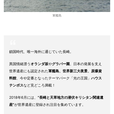
軍艦島
鎖国時代、唯一海外に通じていた長崎。
異国情緒漂う
オランダ坂
や
グラバー園
、日本の発展を支え
世界遺産にも認定された
軍艦島、世界新三大夜景、原爆資
料館
、今や定番となったテーマパーク「光の王国」
ハウス
テンボス
など見どころ満載！
2018年6月には、
”長崎と天草地方の潜伏キリシタン関連遺
産”
が世界遺産に登録され注目を集めています。