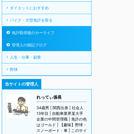
ダイエットにおすすめ
バイク・大型免許を取る
免許取得後のカーライフ
管理人の雑記ブログ
人生・仕事・副業
野球
当サイトの管理人
れってぃ係長
34歳男 | 関西出身 | 社会人
13年目 | 自動車業界某大手
企業の中間管理職 | 免許の色
はゴールド | 【趣味】野球・
スノーボード・車 | このサイ