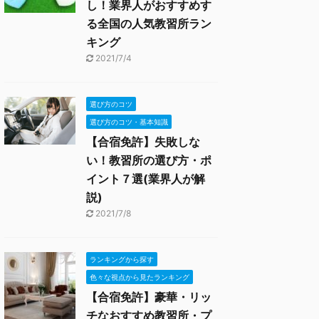
し！業界人がおすすめす
る全国の人気教習所ラン
キング
2021/7/4
選び方のコツ
選び方のコツ・基本知識
【合宿免許】失敗しな
い！教習所の選び方・ポ
イント７選(業界人が解
説)
2021/7/8
ランキングから探す
色々な視点から見たランキング
【合宿免許】豪華・リッ
チなおすすめ教習所・プ