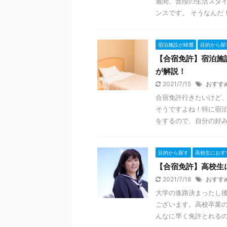
週間、普段の生活スタ
ンスです。 そうなんだ！
宿泊施設が綺麗
目的から探
【合宿免許】宿泊施
が解説！
2021/7/15
おすす
合宿免許行きたいけど、
そうですよね！特に宿
をするので、自分の好みに
目的から探す
高校生におす
【合宿免許】高校生
2021/7/18
おすす
大学の進路決まったし後
ございます。高校卒業の
んなに早く免許とれるの？