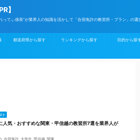
PR】
”れってぃ係長”が業界人の知識を活かして「合宿免許の教習所・プラン」の選
識
都道府県から探す
ランキングから探す
目的から探
探す
に人気・おすすめな関東・甲信越の教習所7選を業界人が
め
,
合宿免許
,
大学生
,
甲信越
,
関東