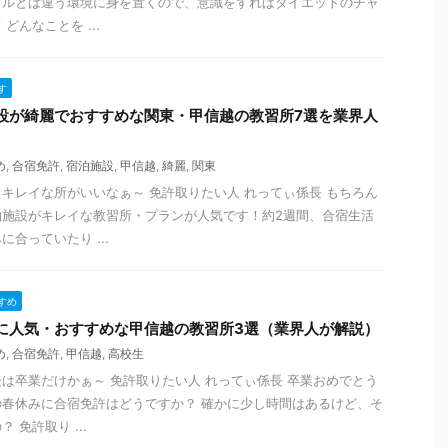
イルとは違う環境に身を置くので、意識をすればダイエットのチャ
どんなことを ...
す
設が綺麗でおすすめな関東・甲信越の教習所7選を業界人
め
,
合宿免許
,
宿泊施設
,
甲信越
,
綺麗
,
関東
キレイな所がいいなぁ～ 免許取りたい人 れってぃ係長 もちろん
泊施設がキレイな教習所・プランが人気です！約2週間、合宿生活
合っていたり ...
すめ
に人気・おすすめな甲信越の教習所3選（業界人が解説）
め
,
合宿免許
,
甲信越
,
高校生
は卒業だけかぁ～ 免許取りたい人 れってぃ係長 卒業おめでとう
春休みに合宿免許はどうですか？ 確かに少し時間はあるけど、そ
 免許取り ...