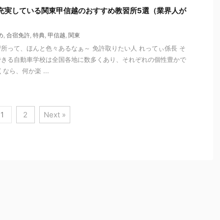
充実している関東甲信越のおすすめ教習所5選（業界人が
め
,
合宿免許
,
特典
,
甲信越
,
関東
所って、ほんと色々あるなぁ～ 免許取りたい人 れってぃ係長 そ
できる自動車学校は全国各地に数多くあり、それぞれの個性豊かで
なら、何か楽 ...
1
2
Next »