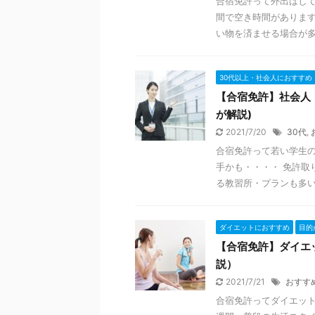
合宿免許って外出はして
間で空き時間がありま
い物を済ませる場合が多い
30代以上・社会人におすすめ
【合宿免許】社会人
が解説)
2021/7/20
30代
,
合宿免許って若い学生
手かも・・・・ 免許取
る教習所・プランも多いの
ダイエットにおすすめ
目的
【合宿免許】ダイエ
説）
2021/7/21
おすす
合宿免許ってダイエット