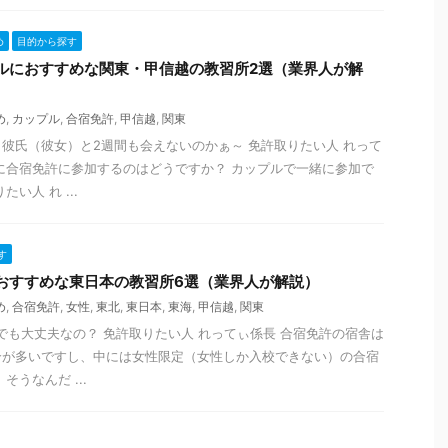
め
目的から探す
ルにおすすめな関東・甲信越の教習所2選（業界人が解
め
,
カップル
,
合宿免許
,
甲信越
,
関東
彼氏（彼女）と2週間も会えないのかぁ～ 免許取りたい人 れって
に合宿免許に参加するのはどうですか？ カップルで一緒に参加で
い人 れ ...
す
おすすめな東日本の教習所6選（業界人が解説）
め
,
合宿免許
,
女性
,
東北
,
東日本
,
東海
,
甲信越
,
関東
でも大丈夫なの？ 免許取りたい人 れってぃ係長 合宿免許の宿舎は
合が多いですし、中には女性限定（女性しか入校できない）の合宿
そうなんだ ...