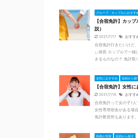
グループ・カップルにおすす
【合宿免許】カップ
説）
2021/7/17
おすす
合宿免許行きたいけど、
ぃ係長 カップルで一緒
きるものなの？ 免許取りた
女性におすすめ
目的から探
【合宿免許】女性に
2021/7/16
おすす
合宿免許って女の子1人
女性専用宿舎がある場
免許教習所もあります。 
特典が充実
目的から探す