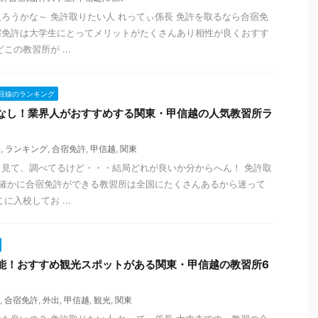
ろうかな～ 免許取りたい人 れってぃ係長 免許を取るなら合宿免
宿免許は大学生にとってメリットがたくさんあり相性が良くおすす
この教習所が ...
目線のランキング
なし！業界人がおすすめする関東・甲信越の人気教習所ラ
め
,
ランキング
,
合宿免許
,
甲信越
,
関東
見て、調べてるけど・・・結局どれが良いか分からへん！ 免許取
 確かに合宿免許ができる教習所は全国にたくさんあるから迷って
に入校してお ...
能！おすすめ観光スポットがある関東・甲信越の教習所6
,
合宿免許
,
外出
,
甲信越
,
観光
,
関東