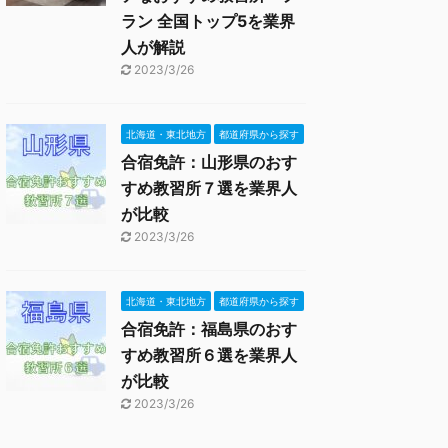
ラン 全国トップ5を業界
人が解説
2023/3/26
北海道・東北地方
都道府県から探す
合宿免許：山形県のおす
すめ教習所７選を業界人
が比較
2023/3/26
北海道・東北地方
都道府県から探す
合宿免許：福島県のおす
すめ教習所６選を業界人
が比較
2023/3/26