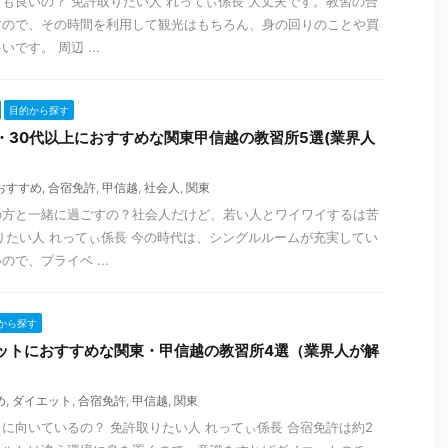
も良いの？ 免許取りたい人 れってぃ係長 大丈夫です。教習の合
すので、その時間を利用して観光はもちろん、身の回りのことや買
です。 周辺 ...
目的から探す
・30代以上におすすめな関東甲信越の教習所5選(業界人
おすすめ
,
合宿免許
,
甲信越
,
社会人
,
関東
の方と一緒に過ごすの？社会人だけど、若い人とワイワイするは苦
りたい人 れってぃ係長 今の時代は、シングルルームが充実してい
で、プライベ ...
から探す
ットにおすすめな関東・甲信越の教習所4選（業界人が解
め
,
ダイエット
,
合宿免許
,
甲信越
,
関東
に向いているの？ 免許取りたい人 れってぃ係長 合宿免許は約2