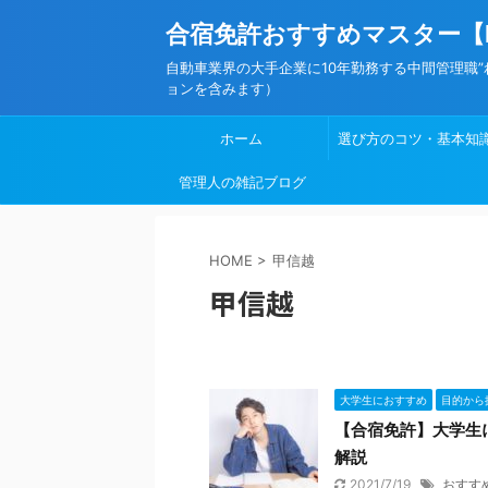
合宿免許おすすめマスター【
自動車業界の大手企業に10年勤務する中間管理職
ョンを含みます）
ホーム
選び方のコツ・基本知
管理人の雑記ブログ
HOME
>
甲信越
甲信越
大学生におすすめ
目的から
【合宿免許】大学生
解説
2021/7/19
おすす