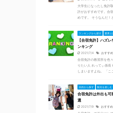
大学生になったし免許取
許がおすすめです。合
めです。 そうなんだ！ど
ランキングから探す
業界人
【合宿免許】ハズレ
ンキング
2021/7/4
おすす
合宿免許の教習所を色々
りたい人 れってぃ係長
しまいますよね。 「ここ
目的から探す
観光を楽しむ
合宿免許は外出も可
選
2021/7/9
おすすめ