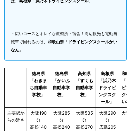
は、
島根県
「
浜乃木ドライビングスクール
」
・広いコースとキレイな教習所・宿舎！周辺観光も電動自
転車で回れるのは、
和歌山県
「
ドライビングスクールかい
なん
」
徳島県
徳島県
高知県
島根県
和歌
「
わきま
「
かいふ
「
すくも
「
浜乃木
「
ド
ち自動車
自動車学
自動車学
ドライビ
ビン
学校
」
校
」
校
」
ングスク
クー
ール
」
いな
主要駅か
大阪190
大阪285
大阪535
大阪290
大阪
らの近さ
分
分
分
分
高松140
高松240
高松270
広島205