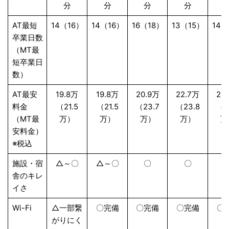
分
分
分
分
AT最短
14（16）
14（16）
16（18）
13（15）
14（
卒業日数
（MT最
短卒業日
数）
AT最安
19.8万
19.8万
20.9万
22.7万
20
料金
（21.5
（21.5
（23.7
（23.8
（2
（MT最
万）
万）
万）
万）
万
安料金）
※税込
施設・宿
△～〇
△～〇
〇
〇
舎のキレ
イさ
Wi-Fi
△一部繋
〇完備
〇完備
〇完備
〇
がりにく