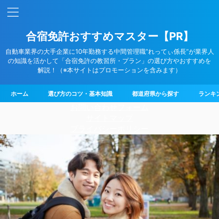
合宿免許おすすめマスター【PR】
自動車業界の大手企業に10年勤務する中間管理職”れってぃ係長”が業界人
の知識を活かして「合宿免許の教習所・プラン」の選び方やおすすめを
解説！（※本サイトはプロモーションを含みます）
ホーム
選び方のコツ・基本知識
都道府県から探す
ランキ
お問い合わせフォーム
サイトマップ
プライバシーポリシー