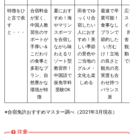
特徴をひ
合宿料金
夏におす
田舎でゆ
最速で卒
広い
と言で表
が安く、
すめ！海
っくり合
業可能！
スと
す
中国人教
やマリン
宿したい
食事なし
イな
と・・・
習生のサ
スポーツ
人におす
プランで
所
ポートが
を合宿し
すめ！美
節約した
舎！
手厚い＆
ながら味
しい季節
い方む
観光
こだわり
わえるリ
の景色や
け！立地
動自
の食事と
ゾート型
ご当地の
の良さと
で回
多彩なプ
教習所！
グルメ・
観光の充
ラン、自
中国語で
文化も楽
実度も合
然豊かな
仮免学科
しめる
わせ持つ
環境が特
受験OK
バランス
徴
派
※合宿免許おすすめマスター調べ（2021年3月現在）
注意