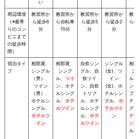
い
周辺環境
教習所か
教習所か
教習所か
教習所か
教習
（※最寄
ら徒歩6
ら自転車
ら徒歩5
ら徒歩2
ら徒
りのコン
分
15分
分
分
ビニまで
の徒歩時
間）
宿泊タイ
相部屋、
相部屋、
自炊シン
シングル
相部
プ
シングル
シング
グル、自
(女)、ツ
シ
（男）、
ル、
ツイ
炊ツイ
イン
ル、
ツイン
ン
、ホテ
ン、自炊
(女)、ホ
ン、
（男）、
ルシング
トリプ
テルシン
プル
ホテルシ
ル、
ホテ
ル、ホテ
グル、
ホ
テル
ングル、
ルツイン
ルシング
テルツイ
グル
ホテルツ
ル、
ホテ
ン
テル
イン
ルツイン
ン
、
ルト