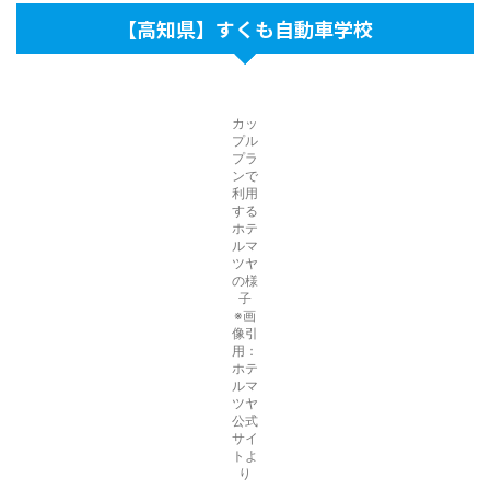
【高知県】すくも自動車学校
カッ
プル
プラ
ンで
利用
する
ホテ
ルマ
ツヤ
の様
子
※画
像引
用：
ホテ
ルマ
ツヤ
公式
サイ
トよ
り