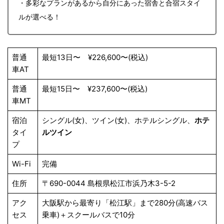
・多彩なプランがあるから自分にあった宿舎と合宿スタイ
ルが選べる！
普通
最短13日〜 ¥226,600〜(税込)
車AT
普通
最短15日〜 ¥237,600〜(税込)
車MT
宿泊
シングル(女)、ツイン(女)、ホテルシングル、
ホテ
タイ
ルツイン
プ
Wi-Fi
完備
住所
〒690-0044 島根県松江市浜乃木3-5-2
アク
大阪駅から最寄り「松江駅」まで280分(高速バス
セス
乗車)＋スクールバスで10分