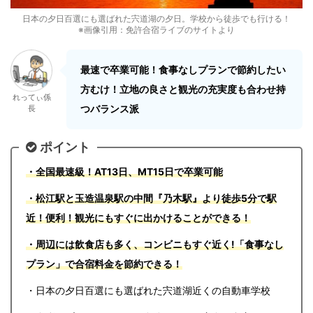
日本の夕日百選にも選ばれた宍道湖の夕日。学校から徒歩でも行ける！
※画像引用：免許合宿ライブのサイトより
最速で卒業可能！食事なしプランで節約したい
方むけ！立地の良さと観光の充実度も合わせ持
れってぃ係
つバランス派
長
ポイント
・全国最速級！AT13日、MT15日で卒業可能
・松江駅と玉造温泉駅の中間『乃木駅』より徒歩5分で駅
近！便利！観光にもすぐに出かけることができる！
・周辺には飲食店も多く、コンビニもすぐ近く!「食事なし
プラン」で合宿料金を節約できる！
・日本の夕日百選にも選ばれた宍道湖近くの自動車学校