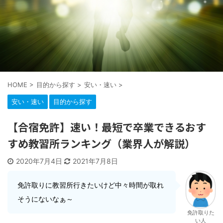
HOME
>
目的から探す
>
安い・速い
>
安い・速い
目的から探す
【合宿免許】速い！最短で卒業できるおす
すめ教習所ランキング（業界人が解説）
2020年7月4日
2021年7月8日
免許取りに教習所行きたいけど中々時間が取れ
そうにないなぁ～
免許取りた
い人