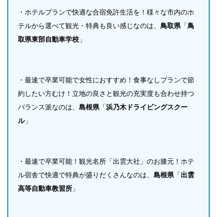
・ホテルプランで快適な合宿免許生活を！様々な市内のホ
テルから選べて観光・特典も良い感じなのは、
鳥取県
「
鳥
取県東部自動車学校
」
・最速で卒業可能で女性におすすめ！食事なしプランで節
約したい方むけ！立地の良さと観光の充実度も合わせ持つ
バランス派なのは、
島根県
「
浜乃木ドライビングスクー
ル
」
・最速で卒業可能！観光名所「出雲大社」のお膝元！ホテ
ル宿舎で快適で特典が盛りだくさんなのは、
島根県
「
出雲
高等自動車教習所
」