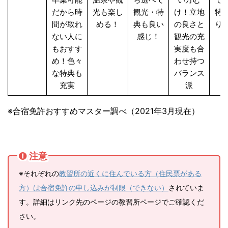
だから時
光も楽し
観光・特
け！立地
特
間が取れ
める！
典も良い
の良さと
り
ない人に
感じ！
観光の充
もおすす
実度も合
め！色々
わせ持つ
な特典も
バランス
充実
派
※合宿免許おすすめマスター調べ（2021年3月現在）
注意
※それぞれの
教習所の近くに住んでいる方（住民票がある
方）は合宿免許の申し込みが制限（できない）
されていま
す。詳細はリンク先のページの教習所ページでご確認くだ
さい。