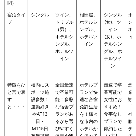
間）
宿泊タイ
シングル
ツイン、
相部屋、
シングル
ホ
プ
トリプル
ホテルシ
(女)、ツ
ン
（男）、
ングル、
イン
ホ
ホテルシ
ホテルツ
(女)、ホ
イン
ングル、
イン
テルシン
ホテルツ
グル、ホ
イン
テルツイ
ン
特徴をひ
校内にス
全国最速
ホテルプ
最速で卒
最
と言で表
ポーツ施
で卒業可
ランで快
業可能で
業
す
設多数！
能！多彩
適な合宿
女性にお
観
と・・・
運動好き
な宿舎プ
免許生活
すすめ！
「
やAT13
ランがあ
を！様々
食事なし
社
日・
るから選
な市内の
プランで
膝
MT15日
びやすく
ホテルか
節約した
テ
卒業可能
温泉や観
ら選べて
い方む
で