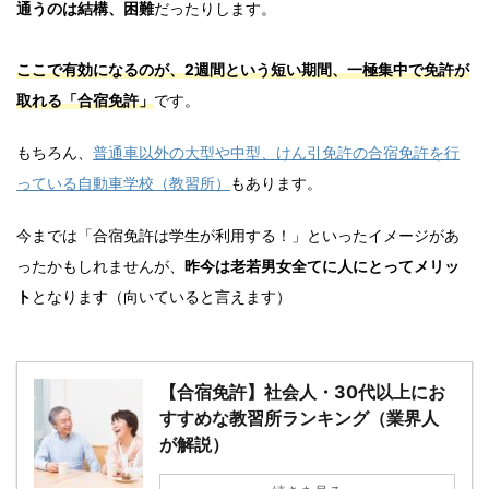
通うのは結構、困難
だったりします。
ここで有効になるのが、2週間という短い期間、一極集中で免許が
取れる「合宿免許」
です。
もちろん、
普通車以外の大型や中型、けん引免許の合宿免許を行
っている自動車学校（教習所）
もあります。
今までは「合宿免許は学生が利用する！」といったイメージがあ
ったかもしれませんが、
昨今は老若男女全てに人にとってメリッ
ト
となります（向いていると言えます）
【合宿免許】社会人・30代以上にお
すすめな教習所ランキング（業界人
が解説）