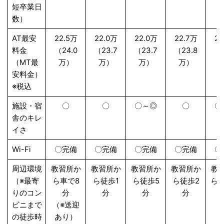
短卒業日
数）
AT最安
22.5万
22.0万
22.0万
22.7万
25
料金
（24.0
（23.7
（23.7
（23.8
（2
（MT最
万）
万）
万）
万）
安料金）
※税込
施設・宿
〇
〇
〇～◎
〇
〇
舎のキレ
イさ
Wi-Fi
〇完備
〇完備
〇完備
〇完備
〇
周辺環境
教習所か
教習所か
教習所か
教習所か
教
（※最寄
ら車で8
ら徒歩1
ら徒歩5
ら徒歩2
ら徒
りのコン
分
分
分
分
ビニまで
（※送迎
の徒歩時
あり）