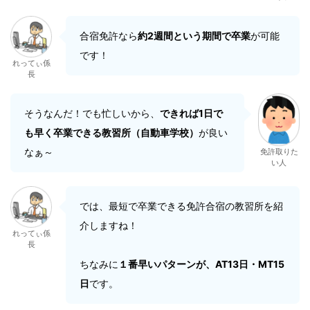
合宿免許なら
約2週間という期間で卒業
が可能
です！
れってぃ係
長
そうなんだ！でも忙しいから、
できれば1日で
も早く卒業できる教習所（自動車学校）
が良い
なぁ～
免許取りた
い人
では、最短で卒業できる免許合宿の教習所を紹
介しますね！
れってぃ係
長
ちなみに
１番早いパターンが、AT13日・MT15
日
です。