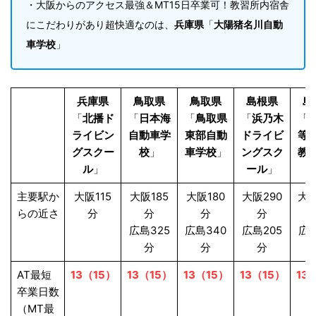
・大阪からのアクセス最強＆MT15日卒業可！教習所内宿舎
にこだわりがあり超快適なのは、
兵庫県
「
大陽猪名川自動
車学校
」
兵庫県
鳥取県
鳥取県
島根県
島
「
北播ド
「
日本海
「
鳥取県
「
浜乃木
「
ライビン
自動車学
東部自動
ドライビ
等
グスクー
校
」
車学校
」
ングスク
教
ル
」
ール
」
主要駅か
大阪115
大阪185
大阪180
大阪290
大阪
らの近さ
分
分
分
分
広島325
広島340
広島205
広島
分
分
分
AT最短
13（15）
13（15）
13（15）
13（15）
13
卒業日数
（MT最