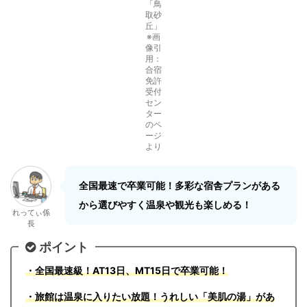
「鳥
取砂
丘」
※画
像引
用：
合宿
免許
受付
セン
ター
のペ
ージ
より
全国最速で卒業可能！多彩な宿舎プランがある
から選びやすく温泉や観光も楽しめる！
れってぃ係
長
ポイント
・全国最速級！AT13日、MT15日で卒業可能！
・旅館は温泉に入りたい放題！うれしい「美肌の湯」があ