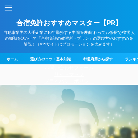
合宿免許おすすめマスター【PR】
自動車業界の大手企業に10年勤務する中間管理職”れってぃ係長”が業界人
の知識を活かして「合宿免許の教習所・プラン」の選び方やおすすめを
解説！（※本サイトはプロモーションを含みます）
ホーム
選び方のコツ・基本知識
都道府県から探す
ランキ
お問い合わせフォーム
サイトマップ
プライバシーポリシー