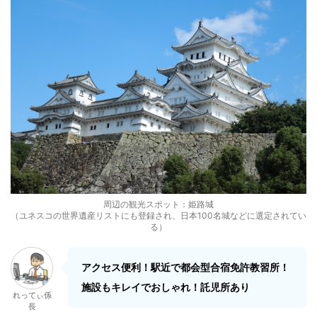
周辺の観光スポット：姫路城
（ユネスコの世界遺産リストにも登録され、日本100名城などに選定されてい
る）
アクセス便利！駅近で都会型合宿免許教習所！
施設もキレイでおしゃれ！託児所あり
れってぃ係
長