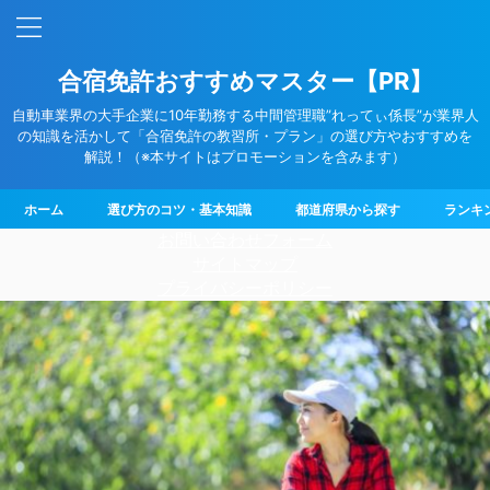
合宿免許おすすめマスター【PR】
自動車業界の大手企業に10年勤務する中間管理職”れってぃ係長”が業界人
の知識を活かして「合宿免許の教習所・プラン」の選び方やおすすめを
解説！（※本サイトはプロモーションを含みます）
ホーム
選び方のコツ・基本知識
都道府県から探す
ランキ
お問い合わせフォーム
サイトマップ
プライバシーポリシー