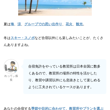
夏は
海
、
涼
、
グループでの思い出作り
、
花火
、
観光
。
冬は
スキー・スノボ
など合宿以外にも楽しみたいことが、たくさ
んありますよね。
合宿免許をやっている教習所は日本全国に数多
くあるので、教習所の場所の特性を活かした
れってぃ係
り、教習や講習以外にも息抜きとして楽しめる
長
ように工夫されているケースがあります。
あなたの合宿する
季節や目的に合わせて、教習所やプランを選ぶ