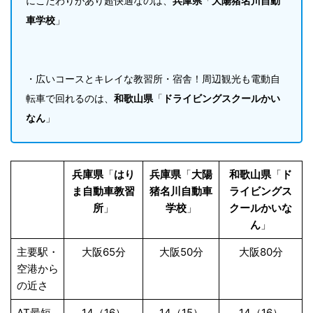
にこだわりがあり超快適なのは、
兵庫県
「
大陽猪名川自動
車学校
」
・広いコースとキレイな教習所・宿舎！周辺観光も電動自
転車で回れるのは、
和歌山県
「
ドライビングスクールかい
なん
」
兵庫県
「
はり
兵庫県
「
大陽
和歌山県
「
ド
ま自動車教習
猪名川自動車
ライビングス
所
」
学校
」
クールかいな
ん
」
主要駅・
大阪65分
大阪50分
大阪80分
空港から
の近さ
AT最短
14（16）
14（15）
14（16）