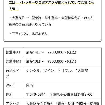
には、ドレッサーや自習デスクが備えられていて女性にも
人気！
・大型免許・中型免許・準中型車・大型特殊免許・けん引
免許の合宿免許もやっている！
・ママも安心！託児所あり
普通車AT
最短14日〜 ¥283,800〜(税込)
普通車MT
最短16日〜 ¥303,600〜(税込)
宿泊タイ
シングル、ツイン、トリプル、4人部屋
プ
Wi-Fi
完備
住所
〒676-0814 兵庫県高砂市春日野町2-60
アクセス
大阪駅から最寄り「曽根」駅まで60分＋徒歩5