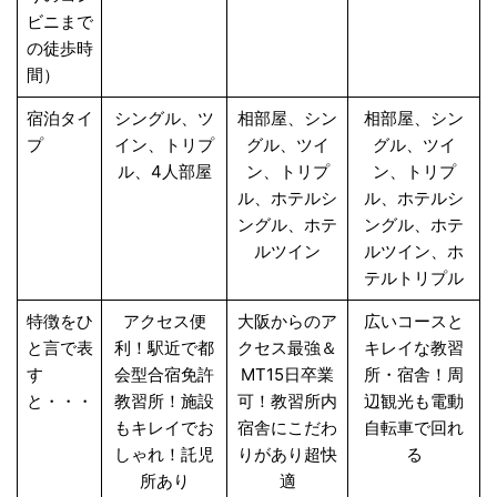
ビニまで
の徒歩時
間）
宿泊タイ
シングル、ツ
相部屋、シン
相部屋、シン
プ
イン、トリプ
グル、ツイ
グル、ツイ
ル、4人部屋
ン、トリプ
ン、トリプ
ル、ホテルシ
ル、ホテルシ
ングル、ホテ
ングル、ホテ
ルツイン
ルツイン、ホ
テルトリプル
特徴をひ
アクセス便
大阪からのア
広いコースと
と言で表
利！駅近で都
クセス最強＆
キレイな教習
す
会型合宿免許
MT15日卒業
所・宿舎！周
と・・・
教習所！施設
可！教習所内
辺観光も電動
もキレイでお
宿舎にこだわ
自転車で回れ
しゃれ！託児
りがあり超快
る
所あり
適