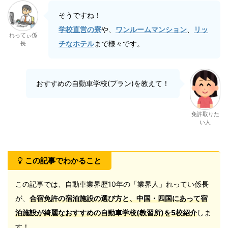
そうですね！
学校直営の寮
や、
ワンルームマンション
、
リッ
れってぃ係
チなホテル
まで様々です。
長
おすすめの自動車学校(プラン)を教えて！
免許取りた
い人
この記事でわかること
この記事では、自動車業界歴10年の「業界人」れってい係長
が、
合宿免許の宿泊施設の選び方と、中国・四国にあって宿
泊施設が綺麗なおすすめの自動車学校(教習所)
を5校紹介
しま
す！