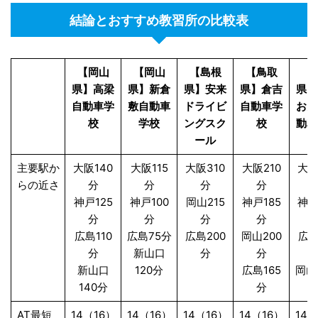
結論とおすすめ教習所の比較表
【岡山
【岡山
【島根
【鳥取
【
県】高梁
県】新倉
県】安来
県】倉吉
県】
自動車学
敷自動車
ドライビ
自動車学
おん
校
学校
ングスク
校
動車
ール
主要駅か
大阪140
大阪115
大阪310
大阪210
大阪
らの近さ
分
分
分
分
神戸125
神戸100
岡山215
神戸185
神戸
分
分
分
分
広島110
広島75分
広島200
岡山200
広島
分
新山口
分
分
新山口
120分
広島165
岡山
140分
分
AT最短
14（16）
14（16）
14（16）
14（16）
14（