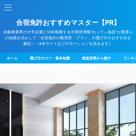
合宿免許おすすめマスター【PR】
自動車業界の大手企業に10年勤務する中間管理職”れってぃ係長”が業界人
の知識を活かして「合宿免許の教習所・プラン」の選び方やおすすめを
解説！（※本サイトはプロモーションを含みます）
ホーム
選び方のコツ・基本知識
都道府県から探す
ランキ
お問い合わせフォーム
サイトマップ
プライバシーポリシー