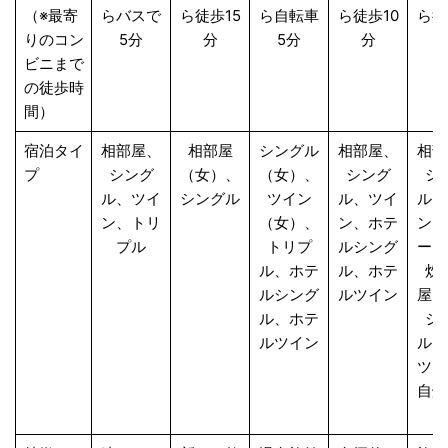
（※最寄
らバスで
ら徒歩15
ら自転車
ら徒歩10
ら徒
りのコン
5分
分
5分
分
ビニまで
の徒歩時
間）
宿泊タイ
相部屋、
相部屋
シングル
相部屋、
相部
プ
シング
（女）、
（女）、
シング
シ
ル、ツイ
シングル
ツイン
ル、ツイ
ル、
ン、トリ
（女）、
ン、ホテ
ン、
プル
トリプ
ルシング
ープ
ル、ホテ
ル、ホテ
炊
ルシング
ルツイン
屋、
ル、ホテ
シ
ルツイン
ル、
ツイ
自炊
ー