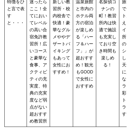
特徴をひ
迷ったら
新しい教
温泉旅館
名探偵コ
旅行
と言で表
ここ！全
習所・校
と市内の
ナンの
でリ
す
てにおい
内校舎で
ホテル両
町！教習
トが
と・・・
てレベル
快適！豪
方の宿泊
所内は快
える
の高い合
華なグル
が楽しめ
適で施設
イな
宿免許教
メややデ
る「ハー
も充実し
所！
習所！広
ザートバ
フ＆ハー
ており空
のロ
いコース
イキング
フ」」が
き時間も
ショ
と豪華な
もあって
超おすす
楽しめ
し！
食事、ア
女性にお
め！観光
る！
天然
クティビ
すすめ！
もGOOD
に入
ティの充
で女性に
など
実度、特
おすすめ
ラン
典の充実
彩。
度など弱
トッ
点がない
ラス
超おすす
すす
め教習所
習