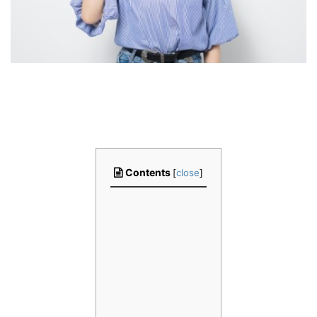
Contents
[
close
]