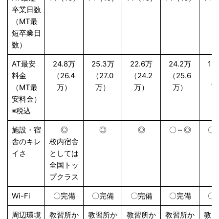
卒業日数
（MT最
短卒業日
数）
AT最安
24.8万
25.3万
22.6万
24.2万
18
料金
（26.4
（27.0
（24.2
（25.6
（2
（MT最
万）
万）
万）
万）
万
安料金）
※税込
施設・宿
◎
◎
◎
〇～◎
〇
舎のキレ
校内宿舎
イさ
としては
全国トッ
プクラス
Wi-Fi
〇完備
〇完備
〇完備
〇完備
〇
周辺環境
教習所か
教習所か
教習所か
教習所か
教習