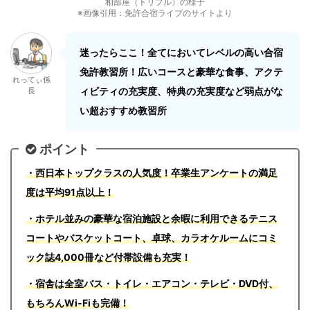
相部屋（トリプル）の様子
※画像引用：免許合宿ライブのサイトより
迷ったらここ！全てにおいてレベルの高い合宿
免許教習所！広いコースと豪華な食事、アクテ
れってぃ係
ィビティの充実度、特典の充実度など弱点がな
長
い超おすすめ教習所
ポイント
・西日本トップクラスの人気度！卒業生アンケートの満足
度は平均91点以上！
・ホテル並みの豪華な宿泊施設と余暇に利用できるテニス
コートやバスケットコート、卓球、カラオケルームにコミ
ック誌4,000冊など付帯設備も充実！
・宿舎は全室バス・トイレ・エアコン・テレビ・DVD付、
もちろんWi-Fiも完備！