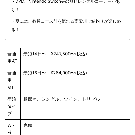
・DVD、Nintendo Switch等の無料レンタルコーナーがあ
り！
・夏には、教習コース前を流れる高梁川で鮎釣りが楽しめ
る！
普通
最短14日〜 ¥247,500〜(税込)
車AT
普通
最短16日〜 ¥264,000〜(税込)
車
MT
宿泊
相部屋、シングル、ツイン、トリプル
タイ
プ
Wi-
完備
Fi