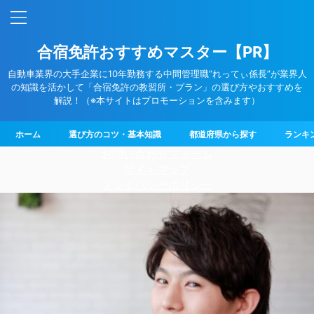
合宿免許おすすめマスター【PR】
自動車業界の大手企業に10年勤務する中間管理職”れってぃ係長”が業界人
の知識を活かして「合宿免許の教習所・プラン」の選び方やおすすめを
解説！（※本サイトはプロモーションを含みます）
ホーム
選び方のコツ・基本知識
都道府県から探す
ランキ
お問い合わせフォーム
サイトマップ
プライバシーポリシー