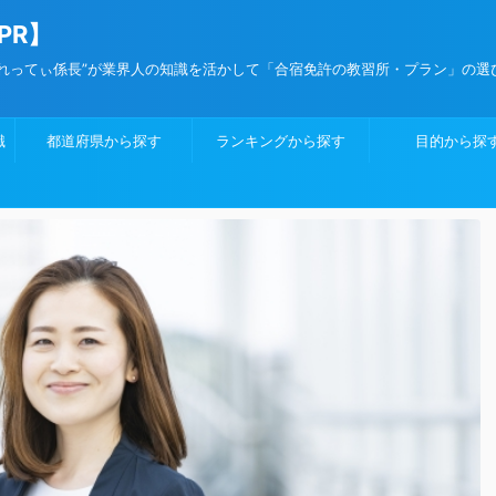
PR】
”れってぃ係長”が業界人の知識を活かして「合宿免許の教習所・プラン」の選
識
都道府県から探す
ランキングから探す
目的から探