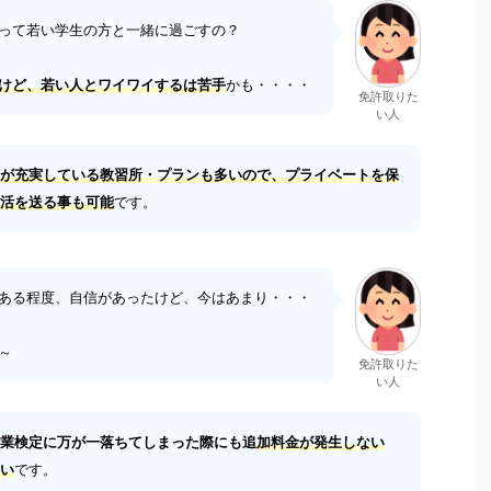
って若い学生の方と一緒に過ごすの？
けど、若い人とワイワイするは苦手
かも・・・・
免許取りた
い人
が充実している教習所・プランも多いので、プライベートを保
活を送る事も可能
です。
ある程度、自信があったけど、今はあまり・・・
～
免許取りた
い人
業検定に万が一落ちてしまった際にも追
加料金が発生しない
い
です。