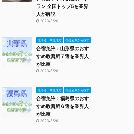
ラン 全国トップ5を業界
人が解説
2023/3/26
北海道・東北地方
都道府県から探す
合宿免許：山形県のおす
すめ教習所７選を業界人
が比較
2023/3/26
北海道・東北地方
都道府県から探す
合宿免許：福島県のおす
すめ教習所６選を業界人
が比較
2023/3/26