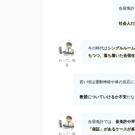
合宿免許
社会人だ
今の時代は
シングルルーム
ちつつ、落ち着いた合宿生
れってぃ係
長
若い頃は運動神経や体の反応に
教習についていけるか不安
だな
合宿免許では、
仮免許や卒
「保証」があるケースが多
れってぃ係