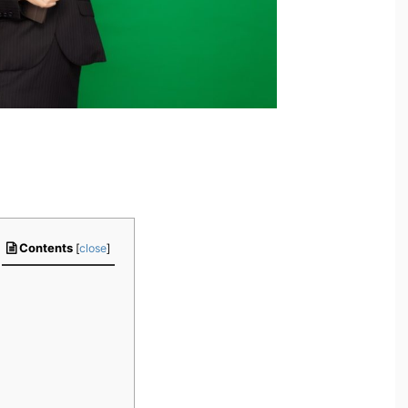
Contents
[
close
]