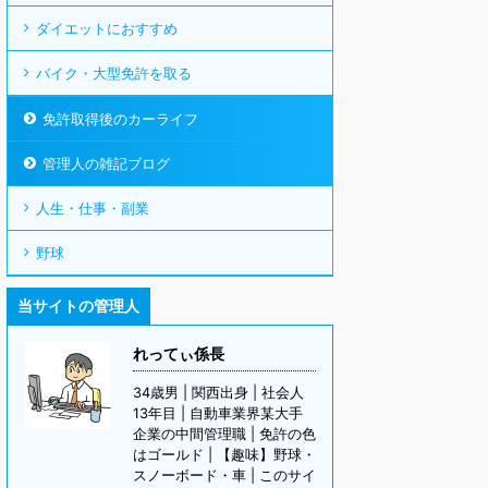
ダイエットにおすすめ
バイク・大型免許を取る
免許取得後のカーライフ
管理人の雑記ブログ
人生・仕事・副業
野球
当サイトの管理人
れってぃ係長
34歳男 | 関西出身 | 社会人
13年目 | 自動車業界某大手
企業の中間管理職 | 免許の色
はゴールド | 【趣味】野球・
スノーボード・車 | このサイ