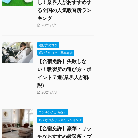
し！業界人がおすすめす
る全国の人気教習所ラン
キング
2021/7/4
選び方のコツ
選び方のコツ・基本知識
【合宿免許】失敗しな
い！教習所の選び方・ポ
イント７選(業界人が解
説)
2021/7/8
ランキングから探す
色々な視点から見たランキング
【合宿免許】豪華・リッ
チなおすすめ教習所・プ